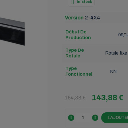
in-stock
Version
2-4X4
Début De
09/1
Production
Type De
Rotule fixe
Rotule
Type
KN
Fonctionnel
143,88 €
164,88 €
AJOUTER