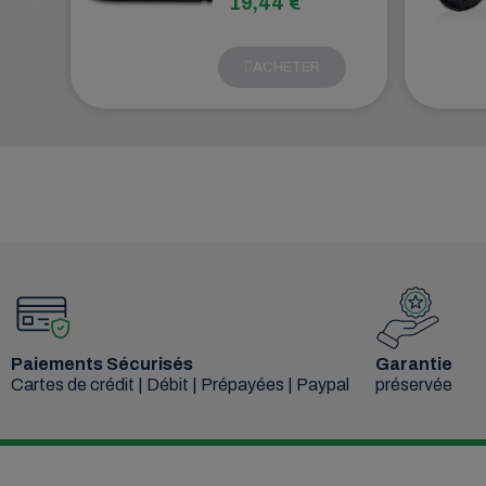
19,44 €
des dispositifs
techniques
conçus pour
ACHETER
re
permettre une
connexion sûre
et polyvalente
entre les
véhicules et les
remorques.
Paiements Sécurisés
Garantie
Cartes de crédit | Débit | Prépayées | Paypal
préservée