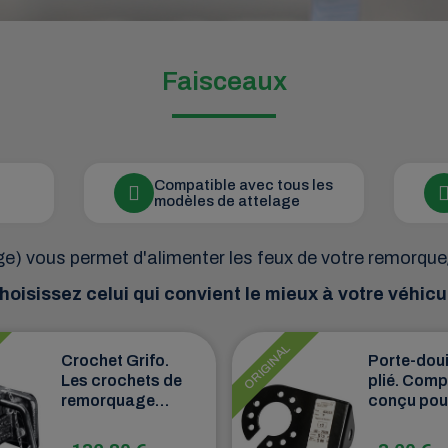
Faisceaux
Compatible avec tous les
modèles de attelage
e) vous permet d'alimenter les feux de votre remorqu
hoisissez celui qui convient le mieux à votre véhicu
ORIGINAL
Crochet Grifo.
Porte-doui
Les crochets de
plié. Com
remorquage
conçu pou
Grifo sont des
accueillir 
dispositifs très
maintenir 