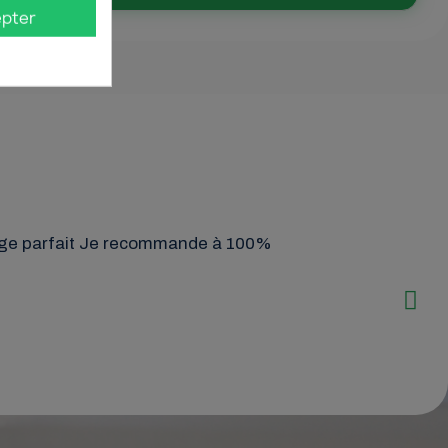
pter
age parfait Je recommande à 100%