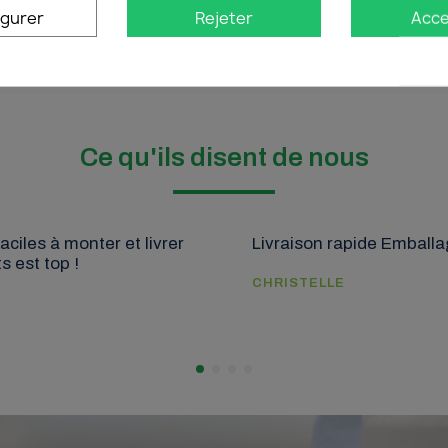
igurer
Rejeter
Acce
Ce qu'ils disent de nous
aciles à monter et livrer
Livraison rapide Emball
s est top !
CHRISTELLE