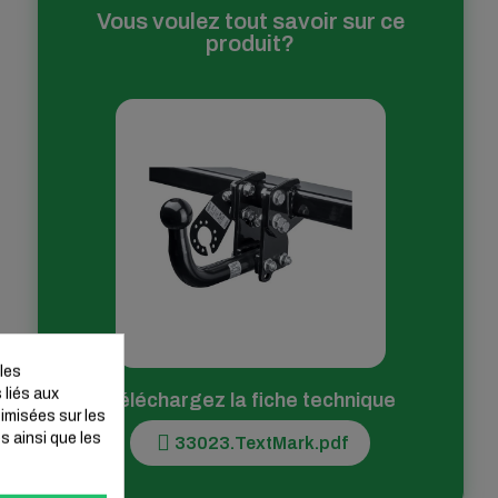
Vous voulez tout savoir sur ce
produit?
les
 liés aux
Téléchargez la fiche technique
timisées sur les
 ainsi que les
33023.TextMark.pdf