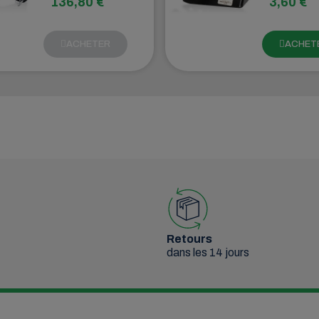
136,80 €
3,60 €
fiables conçus
place les 
pour fournir une
électrique
connexion sûre
remorques
ACHETER
ACHET
et solide entre
support
les véhicules et
présente 
les remorques.
conceptio
inclinée qu
permet de
monter la 
un angle p
rapport a
véhicule
tracteur, c
facilite l'
et la conn
des câble
électrique
Retours
dans les 14 jours