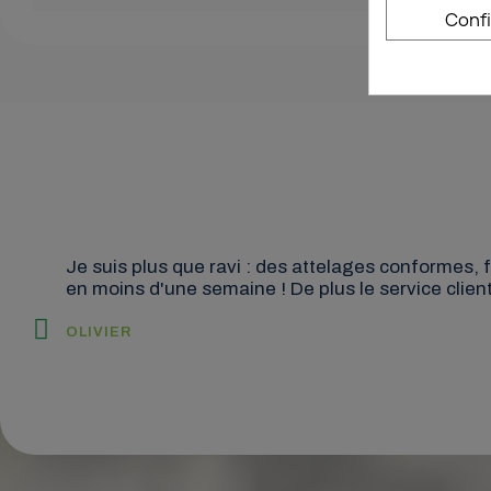
Conf
Je suis plus que ravi : des attelages conformes, f
en moins d'une semaine ! De plus le service client
OLIVIER