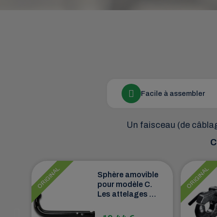
Facile à assembler
Un faisceau (de câblag
C
ORIGINAL
ORIGINAL
Sphère amovible
és
pour modèle C.
xe,
Les attelages à
de
boule amovibles
modèle C sont