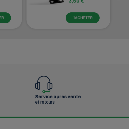
3,60 €
prises
maintenir en
s des
place les prises
. Ce
électriques des
ER
ACHETER
remorques. Ce
une
support a une
n
conception
i
droite qui
permet
prise à
d'installer la
ar
prise
u
horizontalement
sur le véhicule
e qui
tracteur.
accès
exion
s
s.
Service après vente
et retours