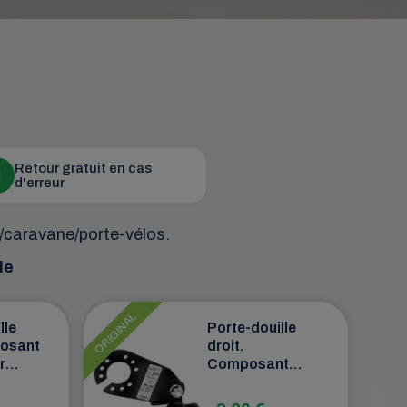
Retour gratuit en cas
d'erreur
e/caravane/porte-vélos.
le
ORIGINAL
ORIGIN
lle
Porte-douille
posant
droit.
r
Composant
et
conçu pour
en
accueillir et