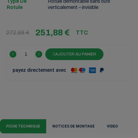
Type De
Rotule démontable sans outil
Rotule
verticalement – invisible
251,88 €
272,88 €
TTC
AJOUTER AU PANIER
payez directement avec
FICHE TECHNIQUE
NOTICES DE MONTAGE
VIDEO