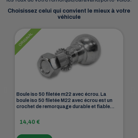
Choisissez celui qui convient le mieux à votre
véhicule
ORIGINAL
ORI
Boule iso 50 filetée m22 avec écrou. La
Bou
boule iso 50 filetée M22 avec écrou est un
bou
crochet de remorquage durable et fiable
cro
conçu pour fournir une connexion sûre et
con
stable entre le véhicule tracteur et la
sta
14,40 €
1
remorque.
rem