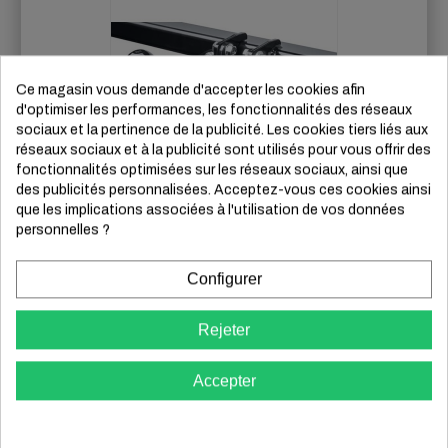
Ce magasin vous demande d'accepter les cookies afin
d'optimiser les performances, les fonctionnalités des réseaux
sociaux et la pertinence de la publicité. Les cookies tiers liés aux
réseaux sociaux et à la publicité sont utilisés pour vous offrir des
fonctionnalités optimisées sur les réseaux sociaux, ainsi que
des publicités personnalisées. Acceptez-vous ces cookies ainsi
que les implications associées à l'utilisation de vos données
Attelage Peugeot
personnelles ?
RANCH
Configurer
Rotule démontable
horizontalement sans outil
Rejeter
01/96
-
03/08
Mini-fourgonnette, pas de version
Accepter
châssis
in-stock