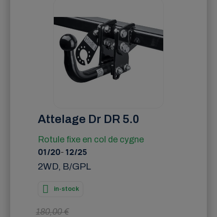
Attelage Dr DR 5.0
Rotule fixe en col de cygne
01/20
-
12/25
2WD, B/GPL
in-stock
180,00 €