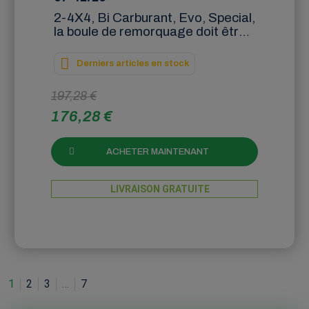
2-4X4, Bi Carburant, Evo, Special,
la boule de remorquage doit être
retirée pour ouvrir le hayon
Derniers articles en stock
197,28 €
176,28 €
ACHETER MAINTENANT
LIVRAISON GRATUITE
1
2
3
…
7