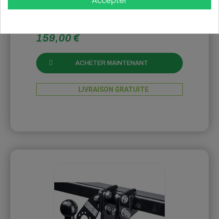
Accepter
in-stock
180,00 €
159,00 €
ACHETER MAINTENANT
LIVRAISON GRATUITE